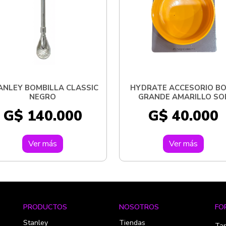
ANLEY BOMBILLA CLASSIC
HYDRATE ACCESORIO B
NEGRO
GRANDE AMARILLO SO
G$ 140.000
G$ 40.000
Ver más
Ver más
PRODUCTOS
NOSOTROS
FO
Stanley
Tiendas
Tar